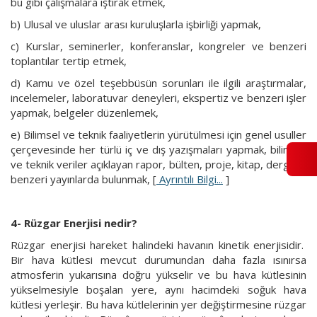
bu gibi çalışmalara iştirak etmek,
b) Ulusal ve uluslar arası kuruluşlarla işbirliği yapmak,
c) Kurslar, seminerler, konferanslar, kongreler ve benzeri
toplantılar tertip etmek,
d) Kamu ve özel teşebbüsün sorunları ile ilgili araştırmalar,
incelemeler, laboratuvar deneyleri, ekspertiz ve benzeri işler
yapmak, belgeler düzenlemek,
e) Bilimsel ve teknik faaliyetlerin yürütülmesi için genel usuller
çerçevesinde her türlü iç ve dış yazışmaları yapmak, bilimsel
ve teknik veriler açıklayan rapor, bülten, proje, kitap, dergi ve
benzeri yayınlarda bulunmak, [
Ayrıntılı Bilgi...
]
4- Rüzgar Enerjisi nedir?
Rüzgar enerjisi hareket halindeki havanın kinetik enerjisidir.
Bir hava kütlesi mevcut durumundan daha fazla ısınırsa
atmosferin yukarısına doğru yükselir ve bu hava kütlesinin
yükselmesiyle boşalan yere, aynı hacimdeki soğuk hava
kütlesi yerleşir. Bu hava kütlelerinin yer değiştirmesine rüzgar