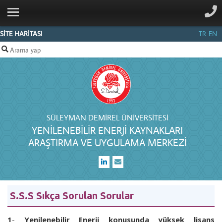
ANA SAYFA
KURUMSAL
SİTE HARİTASI
TR
EN
BİRİMLER
PERSONEL
PROJELER
İLETIŞIM
SÜLEYMAN DEMIREL ÜNIVERSITESI
YENILENEBILIR ENERJI KAYNAKLARI
ARAŞTIRMA VE UYGULAMA MERKEZI
S.S.S Sıkça Sorulan Sorular
1
-
Yenilenebilir Enerji konusunda yüksek lisans