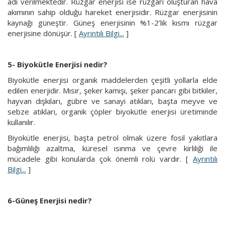
adı verilmektedir. Rüzgâr enerjisi ise rüzgârı oluşturan hava
akımının sahip olduğu hareket enerjisidir. Rüzgar enerjisinin
kaynağı güneştir. Güneş enerjisinin %1-2’lik kısmı rüzgar
enerjisine dönüşür. [
Ayrıntılı Bilgi...
]
5- Biyokütle Enerjisi nedir?
Biyokütle enerjisi organik maddelerden çeşitli yollarla elde
edilen enerjidir. Mısır, şeker kamışı, şeker pancarı gibi bitkiler,
hayvan dışkıları, gübre ve sanayi atıkları, başta meyve ve
sebze atıkları, organik çöpler biyokütle enerjisi üretiminde
kullanılır.
Biyokütle enerjisi, başta petrol olmak üzere fosil yakıtlara
bağımlılığı azaltma, küresel ısınma ve çevre kirliliği ile
mücadele gibi konularda çok önemli rolü vardır. [
Ayrıntılı
Bilgi...
]
6-Güneş Enerjisi nedir?